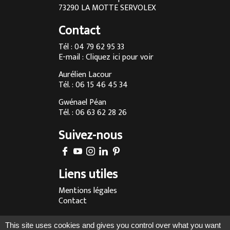
Cuisine sur mesure à Chambéry
73290 LA MOTTE SERVOLEX
Cuisine sur mesure à Annecy
Contact
Menuisier à Chambéry
Tél : 04 79 62 95 33
E-mail :
Cliquez ici pour voir
Agencement d’intérieur à Annecy
Aurélien Lacour
Agencement d’intérieur à Aix-les-Bains
Tél. : 06 15 46 45 34
Entreprise de menuiserie à Grenoble
Gwénael Péan
Tél. : 06 63 62 28 26
Agencement d’intérieur en Savoie
Suivez-nous
Agencement d’intérieur à Megève
Fabrication sur-mesure de cuisine à Chambéry
Liens utiles
Fabrication sur-mesure de cuisine à Annecy
Mentions légales
Fabrication sur-mesure de cuisine à Aix-les-Bains
Contact
Fabrication sur-mesure de cuisine à Lyon
Réalisé par :
This site uses cookies and gives you control over what you want
Fabrication sur-mesure de cuisine en Rhône-Alpes