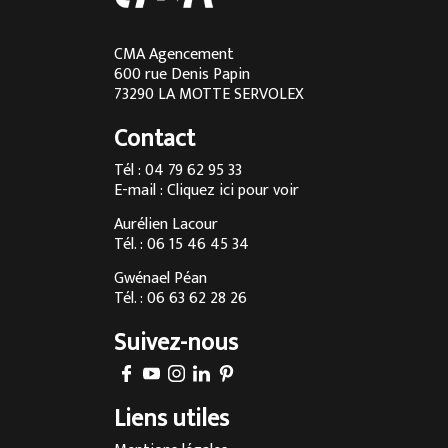
Cuisine sur mesure à Lyon
Cuisine sur mesure à Aix-les-Bains
CMA Agencement
600 rue Denis Papin
Cuisine sur mesure à Chambéry
73290 LA MOTTE SERVOLEX
Cuisine sur mesure à Annecy
Contact
Menuisier à Chambéry
Tél : 04 79 62 95 33
E-mail :
Cliquez ici pour voir
Agencement d’intérieur à Annecy
Aurélien Lacour
Agencement d’intérieur à Aix-les-Bains
Tél. : 06 15 46 45 34
Entreprise de menuiserie à Grenoble
Gwénael Péan
Tél. : 06 63 62 28 26
Agencement d’intérieur en Savoie
Suivez-nous
Agencement d’intérieur à Megève
Fabrication sur-mesure de cuisine à Chambéry
Liens utiles
Fabrication sur-mesure de cuisine à Annecy