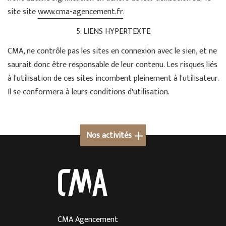
site site
www.cma-agencement.fr
.
5. LIENS HYPERTEXTE
CMA, ne contrôle pas les sites en connexion avec le sien, et ne
saurait donc être responsable de leur contenu. Les risques liés
à l'utilisation de ces sites incombent pleinement à l'utilisateur.
Il se conformera à leurs conditions d'utilisation.
Nos activités
Cuisine sur mesure à Megève
Cuisine sur mesure en Rhône-Alpes
Cuisine sur mesure à Lyon
Cuisine sur mesure à Aix-les-Bains
CMA Agencement