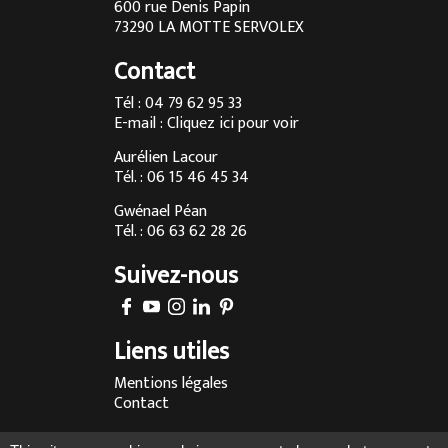
600 rue Denis Papin
Cuisine sur mesure à Chambéry
73290 LA MOTTE SERVOLEX
Cuisine sur mesure à Annecy
Contact
Menuisier à Chambéry
Tél : 04 79 62 95 33
E-mail :
Cliquez ici pour voir
Agencement d’intérieur à Annecy
Aurélien Lacour
Agencement d’intérieur à Aix-les-Bains
Tél. : 06 15 46 45 34
Entreprise de menuiserie à Grenoble
Gwénael Péan
Tél. : 06 63 62 28 26
Agencement d’intérieur en Savoie
Suivez-nous
Agencement d’intérieur à Megève
Fabrication sur-mesure de cuisine à Chambéry
Liens utiles
Fabrication sur-mesure de cuisine à Annecy
Mentions légales
Fabrication sur-mesure de cuisine à Aix-les-Bains
Contact
Fabrication sur-mesure de cuisine à Lyon
Réalisé par :