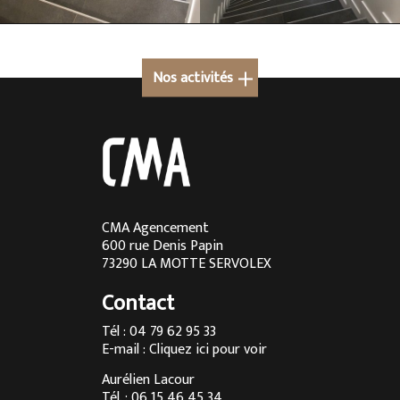
Nos activités
Cuisine sur mesure à Megève
Cuisine sur mesure en Rhône-Alpes
Cuisine sur mesure à Lyon
Cuisine sur mesure à Aix-les-Bains
CMA Agencement
600 rue Denis Papin
Cuisine sur mesure à Chambéry
73290 LA MOTTE SERVOLEX
Cuisine sur mesure à Annecy
Contact
Menuisier à Chambéry
Tél : 04 79 62 95 33
E-mail :
Cliquez ici pour voir
Agencement d’intérieur à Annecy
Aurélien Lacour
Agencement d’intérieur à Aix-les-Bains
Tél. : 06 15 46 45 34