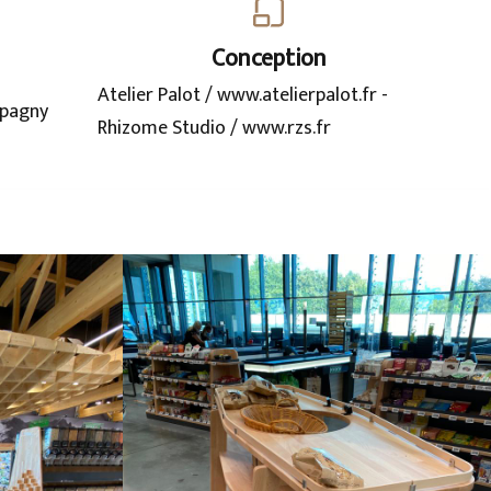
Conception
Atelier Palot / www.atelierpalot.fr -
 Epagny
Rhizome Studio / www.rzs.fr