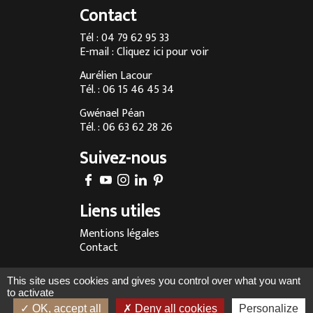
Cuisine sur mesure à Annecy
Contact
Menuisier à Chambéry
Tél : 04 79 62 95 33
E-mail :
Cliquez ici pour voir
Agencement d’intérieur à Annecy
Aurélien Lacour
Agencement d’intérieur à Aix-les-Bains
Tél. : 06 15 46 45 34
Entreprise de menuiserie à Grenoble
Gwénael Péan
Tél. : 06 63 62 28 26
Agencement d’intérieur en Savoie
Suivez-nous
Agencement d’intérieur à Megève
Fabrication sur-mesure de cuisine à Chambéry
Liens utiles
Fabrication sur-mesure de cuisine à Annecy
Mentions légales
Fabrication sur-mesure de cuisine à Aix-les-Bains
Contact
Fabrication sur-mesure de cuisine à Lyon
Réalisé par :
This site uses cookies and gives you control over what you want
Fabrication sur-mesure de cuisine en Rhône-Alpes
to activate
OK, accept all
Deny all cookies
Personalize
Fabrication sur-mesure de cuisine à Megève