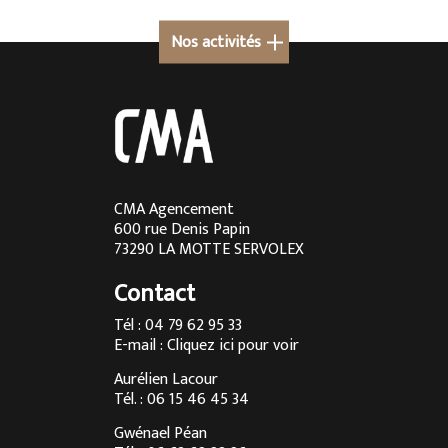
Nos activités
Cuisine sur mesure à Megève
Cuisine sur mesure en Rhône-Alpes
Cuisine sur mesure à Lyon
Cuisine sur mesure à Aix-les-Bains
CMA Agencement
600 rue Denis Papin
Cuisine sur mesure à Chambéry
73290 LA MOTTE SERVOLEX
Cuisine sur mesure à Annecy
Contact
Menuisier à Chambéry
Tél : 04 79 62 95 33
E-mail :
Cliquez ici pour voir
Agencement d’intérieur à Annecy
Aurélien Lacour
Agencement d’intérieur à Aix-les-Bains
Tél. : 06 15 46 45 34
Entreprise de menuiserie à Grenoble
Gwénael Péan