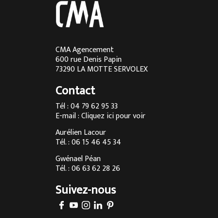
Cuisine sur mesure en Rhône-Alpes
Cuisine sur mesure à Lyon
Cuisine sur mesure à Aix-les-Bains
CMA Agencement
600 rue Denis Papin
Cuisine sur mesure à Chambéry
73290 LA MOTTE SERVOLEX
Cuisine sur mesure à Annecy
Contact
Menuisier à Chambéry
Tél : 04 79 62 95 33
E-mail :
Cliquez ici pour voir
Agencement d’intérieur à Annecy
Aurélien Lacour
Agencement d’intérieur à Aix-les-Bains
Tél. : 06 15 46 45 34
Entreprise de menuiserie à Grenoble
Gwénael Péan
Tél. : 06 63 62 28 26
Agencement d’intérieur en Savoie
Suivez-nous
Agencement d’intérieur à Megève
Fabrication sur-mesure de cuisine à Chambéry