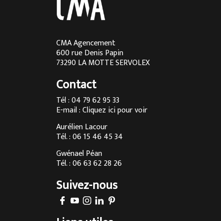
Cuisine sur mesure en Rhône-Alpes
Cuisine sur mesure à Lyon
Cuisine sur mesure à Aix-les-Bains
CMA Agencement
600 rue Denis Papin
Cuisine sur mesure à Chambéry
73290 LA MOTTE SERVOLEX
Cuisine sur mesure à Annecy
Contact
Menuisier à Chambéry
Tél : 04 79 62 95 33
E-mail :
Cliquez ici pour voir
Agencement d’intérieur à Annecy
Aurélien Lacour
Agencement d’intérieur à Aix-les-Bains
Tél. : 06 15 46 45 34
Entreprise de menuiserie à Grenoble
Gwénael Péan
Tél. : 06 63 62 28 26
Agencement d’intérieur en Savoie
Suivez-nous
Agencement d’intérieur à Megève
Fabrication sur-mesure de cuisine à Chambéry