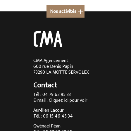
Nos activités
Cuisine sur mesure à Megève
Cuisine sur mesure en Rhône-Alpes
Cuisine sur mesure à Lyon
Cuisine sur mesure à Aix-les-Bains
CMA Agencement
600 rue Denis Papin
Cuisine sur mesure à Chambéry
73290 LA MOTTE SERVOLEX
Cuisine sur mesure à Annecy
Contact
Menuisier à Chambéry
Tél : 04 79 62 95 33
E-mail :
Cliquez ici pour voir
Agencement d’intérieur à Annecy
Aurélien Lacour
Agencement d’intérieur à Aix-les-Bains
Tél. : 06 15 46 45 34
Entreprise de menuiserie à Grenoble
Gwénael Péan