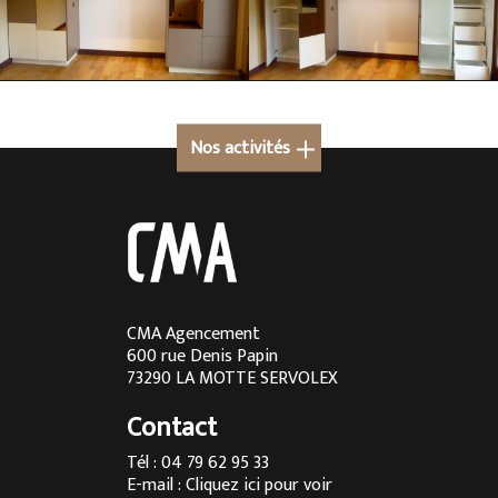
Nos activités
Cuisine sur mesure à Megève
Cuisine sur mesure en Rhône-Alpes
Cuisine sur mesure à Lyon
Cuisine sur mesure à Aix-les-Bains
CMA Agencement
600 rue Denis Papin
Cuisine sur mesure à Chambéry
73290 LA MOTTE SERVOLEX
Cuisine sur mesure à Annecy
Contact
Menuisier à Chambéry
Tél : 04 79 62 95 33
E-mail :
Cliquez ici pour voir
Agencement d’intérieur à Annecy