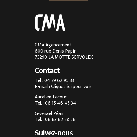
Cuisine sur mesure à Megève
Cuisine sur mesure en Rhône-Alpes
Cuisine sur mesure à Lyon
Cuisine sur mesure à Aix-les-Bains
CMA Agencement
600 rue Denis Papin
Cuisine sur mesure à Chambéry
73290 LA MOTTE SERVOLEX
Cuisine sur mesure à Annecy
Contact
Menuisier à Chambéry
Tél : 04 79 62 95 33
E-mail :
Cliquez ici pour voir
Agencement d’intérieur à Annecy
Aurélien Lacour
Agencement d’intérieur à Aix-les-Bains
Tél. : 06 15 46 45 34
Entreprise de menuiserie à Grenoble
Gwénael Péan
Tél. : 06 63 62 28 26
Agencement d’intérieur en Savoie
Suivez-nous
Agencement d’intérieur à Megève