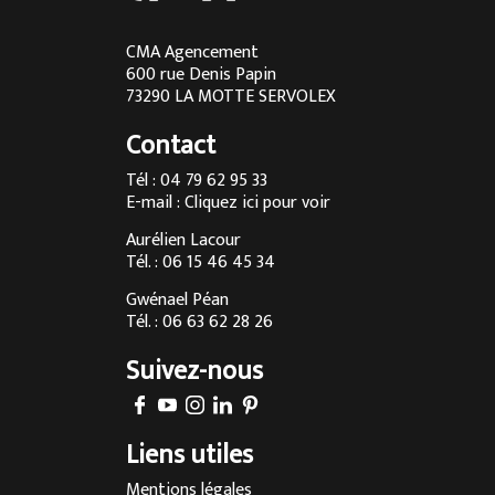
Cuisine sur mesure à Lyon
Cuisine sur mesure à Aix-les-Bains
CMA Agencement
600 rue Denis Papin
Cuisine sur mesure à Chambéry
73290 LA MOTTE SERVOLEX
Cuisine sur mesure à Annecy
Contact
Menuisier à Chambéry
Tél : 04 79 62 95 33
E-mail :
Cliquez ici pour voir
Agencement d’intérieur à Annecy
Aurélien Lacour
Agencement d’intérieur à Aix-les-Bains
Tél. : 06 15 46 45 34
Entreprise de menuiserie à Grenoble
Gwénael Péan
Tél. : 06 63 62 28 26
Agencement d’intérieur en Savoie
Suivez-nous
Agencement d’intérieur à Megève
Fabrication sur-mesure de cuisine à Chambéry
Liens utiles
Fabrication sur-mesure de cuisine à Annecy
Mentions légales
Fabrication sur-mesure de cuisine à Aix-les-Bains