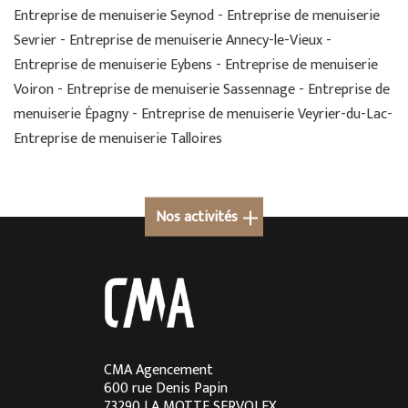
Entreprise de menuiserie Seynod - Entreprise de menuiserie
Sevrier - Entreprise de menuiserie Annecy-le-Vieux -
Entreprise de menuiserie Eybens - Entreprise de menuiserie
Voiron - Entreprise de menuiserie Sassennage - Entreprise de
menuiserie Épagny - Entreprise de menuiserie Veyrier-du-Lac-
Entreprise de menuiserie Talloires
Nos activités
Cuisine sur mesure à Megève
Cuisine sur mesure en Rhône-Alpes
Cuisine sur mesure à Lyon
Cuisine sur mesure à Aix-les-Bains
CMA Agencement
600 rue Denis Papin
Cuisine sur mesure à Chambéry
73290 LA MOTTE SERVOLEX