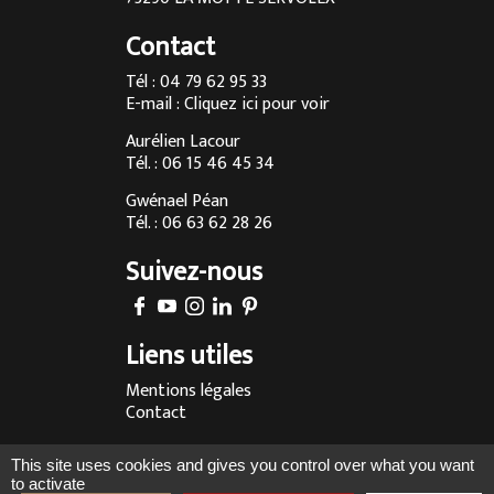
Cuisine sur mesure à Annecy
Contact
Menuisier à Chambéry
Tél : 04 79 62 95 33
E-mail :
Cliquez ici pour voir
Agencement d’intérieur à Annecy
Aurélien Lacour
Agencement d’intérieur à Aix-les-Bains
Tél. : 06 15 46 45 34
Entreprise de menuiserie à Grenoble
Gwénael Péan
Tél. : 06 63 62 28 26
Agencement d’intérieur en Savoie
Suivez-nous
Agencement d’intérieur à Megève
Fabrication sur-mesure de cuisine à Chambéry
Liens utiles
Fabrication sur-mesure de cuisine à Annecy
Mentions légales
Fabrication sur-mesure de cuisine à Aix-les-Bains
Contact
Fabrication sur-mesure de cuisine à Lyon
Réalisé par :
This site uses cookies and gives you control over what you want
Fabrication sur-mesure de cuisine en Rhône-Alpes
to activate