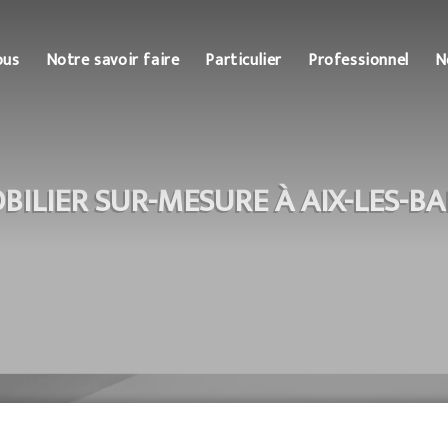
ous
Notre savoir faire
Particulier
Professionnel
N
BILIER SUR-MESURE À AIX-LES-BA