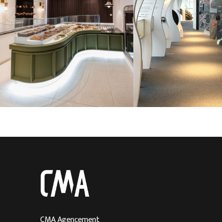
Cuisine sur mesure à Megève
Cuisine sur mesure à Aix-les-Bains
Menuisier à Chambéry
Entreprise de menuiserie à Grenoble
CMA Agencement