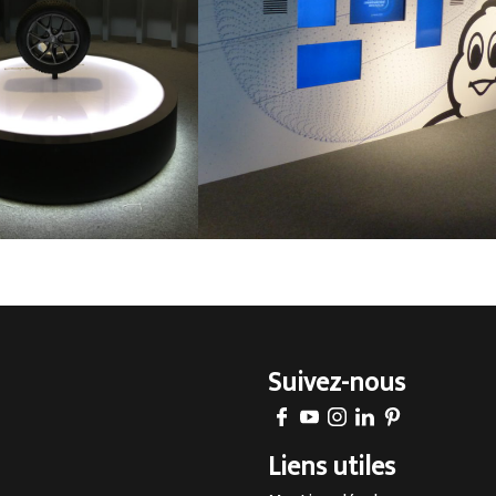
isine sur mesure à Lyon
Suivez-nous
isine sur mesure à Annecy
encement d’intérieur à Aix-les-Bains
Liens utiles
encement d’intérieur à Megève