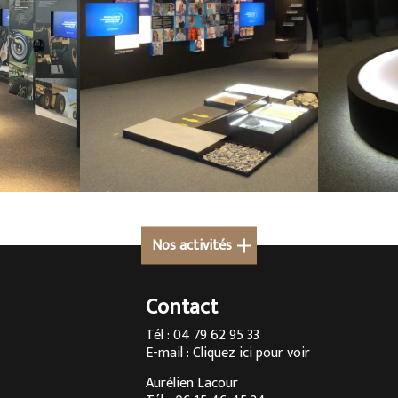
Nos activités
Cuisine sur mesure en Rhône-Alpes
Cu
Contact
Cuisine sur mesure à Chambéry
Cu
Tél : 04 79 62 95 33
E-mail :
Cliquez ici pour voir
Agencement d’intérieur à Annecy
Ag
Aurélien Lacour
Agencement d’intérieur en Savoie
Ag