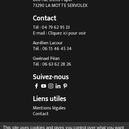
Cuisine sur mesure à Chambéry
73290 LA MOTTE SERVOLEX
Cuisine sur mesure à Annecy
Contact
Menuisier à Chambéry
Tél : 04 79 62 95 33
E-mail :
Cliquez ici pour voir
Agencement d’intérieur à Annecy
Aurélien Lacour
Agencement d’intérieur à Aix-les-Bains
Tél. : 06 15 46 45 34
Entreprise de menuiserie à Grenoble
Gwénael Péan
Tél. : 06 63 62 28 26
Agencement d’intérieur en Savoie
Suivez-nous
Agencement d’intérieur à Megève
Fabrication sur-mesure de cuisine à Chambéry
Liens utiles
Fabrication sur-mesure de cuisine à Annecy
Mentions légales
Fabrication sur-mesure de cuisine à Aix-les-Bains
Contact
Fabrication sur-mesure de cuisine à Lyon
Réalisé par :
This site uses cookies and gives you control over what you want